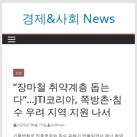
콘
경제&사회 News
텐
츠
로
건
너
뛰
기
건강
“장마철 취약계층 돕는
다”…JTI코리아, 쪽방촌·침
수 우려 지역 지원 나서
2026년 06월 15일
pullman
기후변화로 집중호우와 침수 피해가 반복되면서 재난 취약