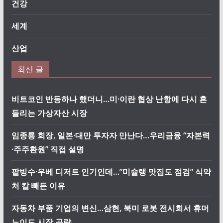
건강
세계
산업
최신 글
비트코인 반등하나 했더니…미·이란 협상 난항에 다시 흔
들리는 가상자산 시장
임종룡 회장, 일본·대만 투자자 만난다…우리금융 “자본력
·주주환원” 직접 설명
팥빙수·우베 디저트 인기인데…”미슐랭 맛집도 점검” 식약
처 칼 빼든 이유
자동차 부품 기업의 변신…삼현, 북미 로봇 전시회서 휴머
노이드 시장 공략