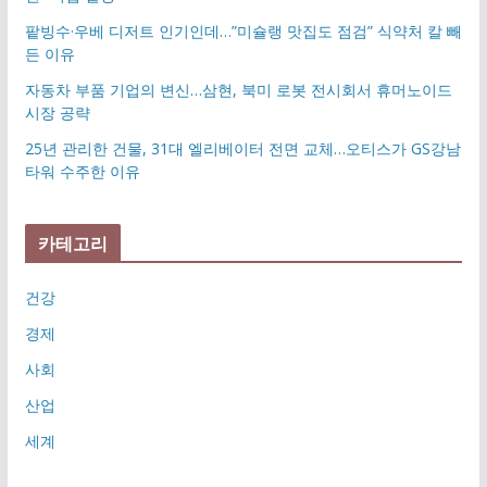
팥빙수·우베 디저트 인기인데…”미슐랭 맛집도 점검” 식약처 칼 빼
든 이유
자동차 부품 기업의 변신…삼현, 북미 로봇 전시회서 휴머노이드
시장 공략
25년 관리한 건물, 31대 엘리베이터 전면 교체…오티스가 GS강남
타워 수주한 이유
카테고리
건강
경제
사회
산업
세계