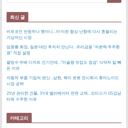
최신 글
비트코인 반등하나 했더니…미·이란 협상 난항에 다시 흔들리는
가상자산 시장
임종룡 회장, 일본·대만 투자자 만난다…우리금융 “자본력·주주환
원” 직접 설명
팥빙수·우베 디저트 인기인데…”미슐랭 맛집도 점검” 식약처 칼 빼
든 이유
자동차 부품 기업의 변신…삼현, 북미 로봇 전시회서 휴머노이드
시장 공략
25년 관리한 건물, 31대 엘리베이터 전면 교체…오티스가 GS강남
타워 수주한 이유
카테고리