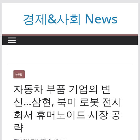
콘
경제&사회 News
텐
츠
로
건
너
뛰
기
산업
자동차 부품 기업의 변
신…삼현, 북미 로봇 전시
회서 휴머노이드 시장 공
략