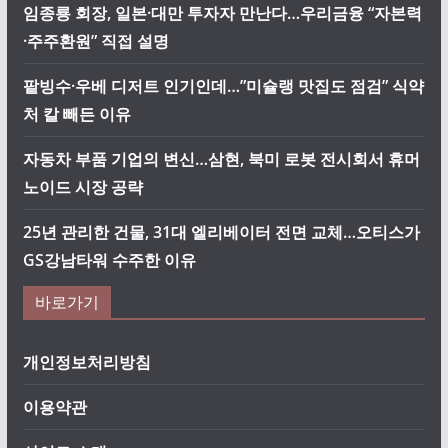
임종룡 회장, 일본·대만 투자자 만난다…우리금융 “자본력
·주주환원” 직접 설명
팥빙수·우베 디저트 인기인데…”미슐랭 맛집도 점검” 식약
처 칼 빼든 이유
자동차 부품 기업의 변신…삼현, 북미 로봇 전시회서 휴머
노이드 시장 공략
25년 관리한 건물, 31대 엘리베이터 전면 교체…오티스가
GS강남타워 수주한 이유
바로가기
개인정보처리방침
이용약관