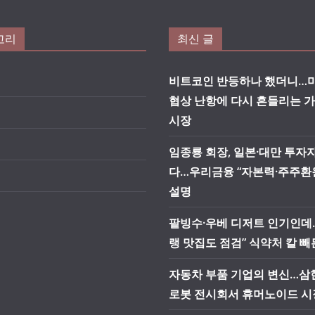
고리
최신 글
비트코인 반등하나 했더니…미
협상 난항에 다시 흔들리는 
시장
임종룡 회장, 일본·대만 투자
다…우리금융 “자본력·주주환
설명
팥빙수·우베 디저트 인기인데
랭 맛집도 점검” 식약처 칼 빼
자동차 부품 기업의 변신…삼현
로봇 전시회서 휴머노이드 시