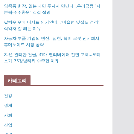
임종룡 회장, 일본·대만 투자자 만난다…우리금융 “자
본력·주주환원” 직접 설명
팥빙수·우베 디저트 인기인데…”미슐랭 맛집도 점검”
식약처 칼 빼든 이유
자동차 부품 기업의 변신…삼현, 북미 로봇 전시회서
휴머노이드 시장 공략
25년 관리한 건물, 31대 엘리베이터 전면 교체…오티
스가 GS강남타워 수주한 이유
카테고리
건강
경제
사회
산업