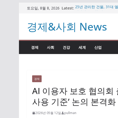
콘
Latest:
25년 관리한 건물, 31대
토요일, 8월 8, 2026
텐
남타워 수주한 이유
비트코인 반등하나 했더니
츠
경제&사회 News
가상자산 시장
로
임종룡 회장, 일본·대만 
원” 직접 설명
건
팥빙수·우베 디저트 인기인
너
빼든 이유
경제
사회
건강
세계
산업
뛰
자동차 부품 기업의 변신…
시장 공략
기
경제
AI 이용자 보호 협의회
사용 기준’ 논의 본격화
2026년 05월 12일
pullman