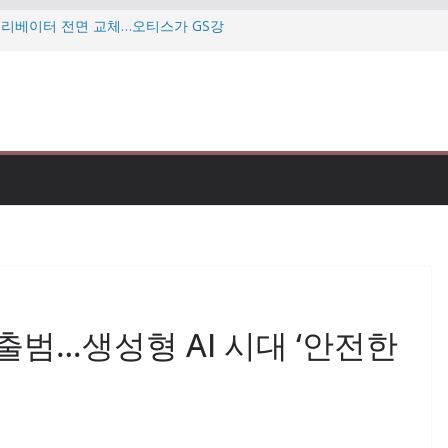
 엘리베이터 전면 교체…오티스가 GS강
…미·이란 협상 난항에 다시 흔들리는
투자자 만난다…우리금융 “자본력·주주환
데…”미슐랭 맛집도 점검” 식약처 칼
삼현, 북미 로봇 전시회서 휴머노이드
 출범…생성형 AI 시대 ‘안전한