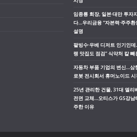
시장
임종룡 회장, 일본·대만 투자
다…우리금융 “자본력·주주환
설명
팥빙수·우베 디저트 인기인데
랭 맛집도 점검” 식약처 칼 빼
자동차 부품 기업의 변신…삼현
로봇 전시회서 휴머노이드 시
25년 관리한 건물, 31대 엘
전면 교체…오티스가 GS강남
주한 이유