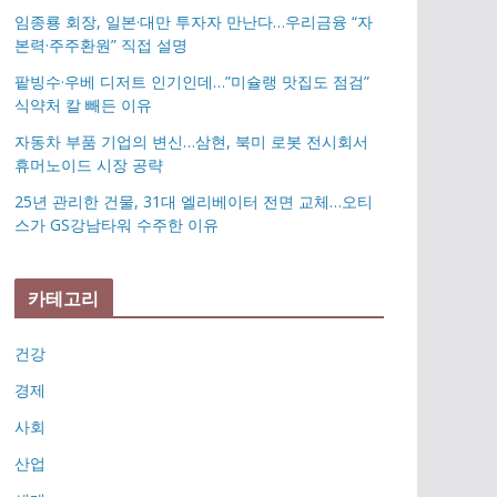
임종룡 회장, 일본·대만 투자자 만난다…우리금융 “자
본력·주주환원” 직접 설명
팥빙수·우베 디저트 인기인데…”미슐랭 맛집도 점검”
식약처 칼 빼든 이유
자동차 부품 기업의 변신…삼현, 북미 로봇 전시회서
휴머노이드 시장 공략
25년 관리한 건물, 31대 엘리베이터 전면 교체…오티
스가 GS강남타워 수주한 이유
카테고리
건강
경제
사회
산업