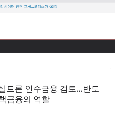
 엘리베이터 전면 교체…오티스가 GS강
…미·이란 협상 난항에 다시 흔들리는
투자자 만난다…우리금융 “자본력·주주환
데…”미슐랭 맛집도 점검” 식약처 칼
삼현, 북미 로봇 전시회서 휴머노이드
K실트론 인수금융 검토…반도
정책금융의 역할