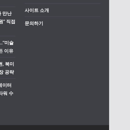
사이트 소개
자 만난
원” 직접
문의하기
…”미슐
든 이유
, 북미
장 공략
리베이터
타워 수