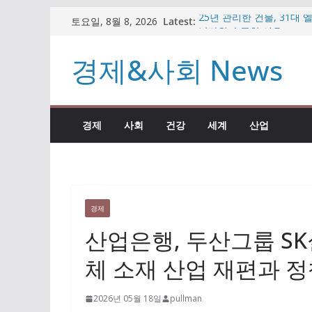
콘
Latest:
25년 관리한 건물, 31대
토요일, 8월 8, 2026
텐
남타워 수주한 이유
비트코인 반등하나 했더니
츠
경제&사회 News
가상자산 시장
로
임종룡 회장, 일본·대만 
원” 직접 설명
건
팥빙수·우베 디저트 인기인
너
빼든 이유
경제
사회
건강
세계
산업
뛰
자동차 부품 기업의 변신…
시장 공략
기
경제
산업은행, 두산그룹 S
체 소재 산업 재편과 
2026년 05월 18일
pullman