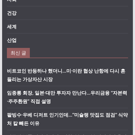
건강
세계
산업
최신 글
비트코인 반등하나 했더니…미·이란 협상 난항에 다시 흔
들리는 가상자산 시장
임종룡 회장, 일본·대만 투자자 만난다…우리금융 “자본력
·주주환원” 직접 설명
팥빙수·우베 디저트 인기인데…”미슐랭 맛집도 점검” 식약
처 칼 빼든 이유