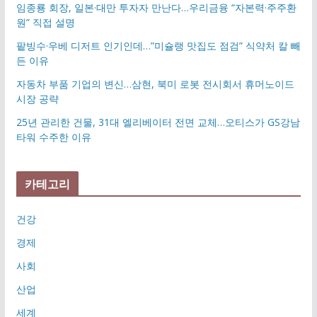
임종룡 회장, 일본·대만 투자자 만난다…우리금융 “자본력·주주환
원” 직접 설명
팥빙수·우베 디저트 인기인데…”미슐랭 맛집도 점검” 식약처 칼 빼
든 이유
자동차 부품 기업의 변신…삼현, 북미 로봇 전시회서 휴머노이드
시장 공략
25년 관리한 건물, 31대 엘리베이터 전면 교체…오티스가 GS강남
타워 수주한 이유
카테고리
건강
경제
사회
산업
세계