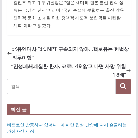
김진오 저고위 부위원장은 “젊은 세대의 결혼·출산 인식 상
승은 긍정적 진전”이라며 “국민 수요에 부합하는 출산·양육
친화적 문화 조성을 위한 정책적·제도적 보완책을 마련할
계획”이라고 밝혔다.
北유엔대사 “北, NPT 구속되지 않아…핵보유는 헌법상
의무이행”
“만성폐쇄폐질환 환자, 코로나19 앓고 나면 사망 위험
1.8배”
최신 글
비트코인 반등하나 했더니…미·이란 협상 난항에 다시 흔들리는
가상자산 시장