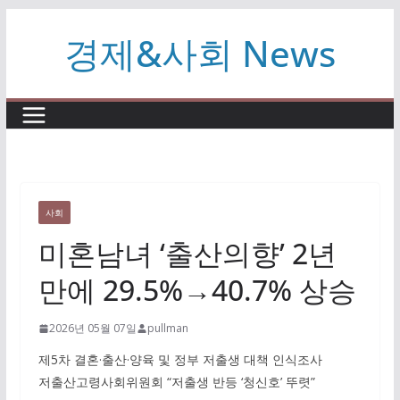
콘
경제&사회 News
텐
츠
로
건
너
뛰
기
사회
미혼남녀 ‘출산의향’ 2년
만에 29.5%→40.7% 상승
2026년 05월 07일
pullman
제5차 결혼·출산·양육 및 정부 저출생 대책 인식조사
저출산고령사회위원회 “저출생 반등 ‘청신호’ 뚜렷”