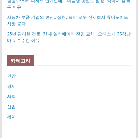
팥빙수·우베 디저트 인기인데…”미슐랭 맛집도 점검” 식약처 칼 빼
든 이유
자동차 부품 기업의 변신…삼현, 북미 로봇 전시회서 휴머노이드
시장 공략
25년 관리한 건물, 31대 엘리베이터 전면 교체…오티스가 GS강남
타워 수주한 이유
카테고리
건강
경제
사회
산업
세계