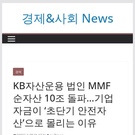
콘
경제&사회 News
텐
츠
로
건
너
뛰
기
경제
KB자산운용 법인 MMF
순자산 10조 돌파…기업
자금이 ‘초단기 안전자
산’으로 몰리는 이유