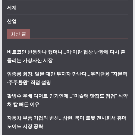
세계
산업
최신 글
비트코인 반등하나 했더니…미·이란 협상 난항에 다시 흔
들리는 가상자산 시장
임종룡 회장, 일본·대만 투자자 만난다…우리금융 “자본력
·주주환원” 직접 설명
팥빙수·우베 디저트 인기인데…”미슐랭 맛집도 점검” 식약
처 칼 빼든 이유
자동차 부품 기업의 변신…삼현, 북미 로봇 전시회서 휴머
노이드 시장 공략