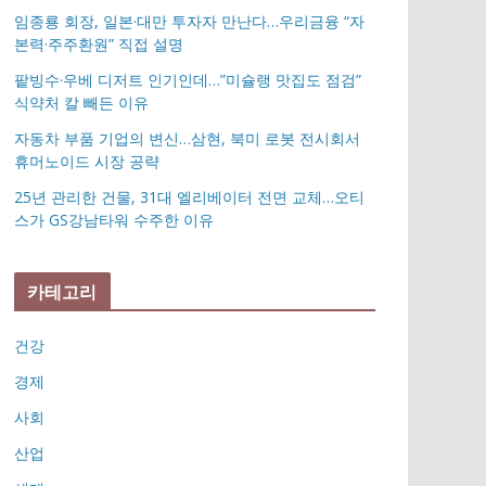
임종룡 회장, 일본·대만 투자자 만난다…우리금융 “자
본력·주주환원” 직접 설명
팥빙수·우베 디저트 인기인데…”미슐랭 맛집도 점검”
식약처 칼 빼든 이유
자동차 부품 기업의 변신…삼현, 북미 로봇 전시회서
휴머노이드 시장 공략
25년 관리한 건물, 31대 엘리베이터 전면 교체…오티
스가 GS강남타워 수주한 이유
카테고리
건강
경제
사회
산업