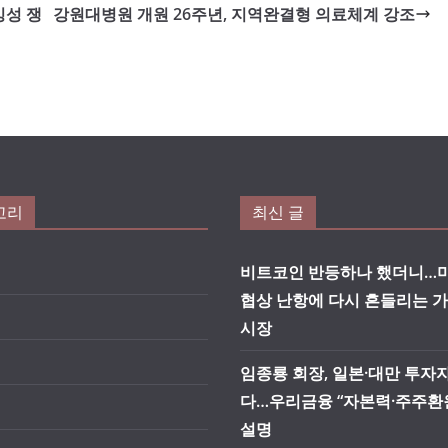
빙성 쟁
강원대병원 개원 26주년, 지역완결형 의료체계 강조
고리
최신 글
비트코인 반등하나 했더니…미
협상 난항에 다시 흔들리는 
시장
임종룡 회장, 일본·대만 투자
다…우리금융 “자본력·주주환
설명