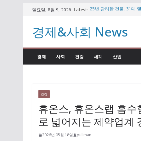
콘
Latest:
25년 관리한 건물, 31대
일요일, 8월 9, 2026
텐
남타워 수주한 이유
비트코인 반등하나 했더니
츠
경제&사회 News
가상자산 시장
로
임종룡 회장, 일본·대만 
원” 직접 설명
건
팥빙수·우베 디저트 인기인
너
빼든 이유
경제
사회
건강
세계
산업
뛰
자동차 부품 기업의 변신…
시장 공략
기
건강
휴온스, 휴온스랩 흡
로 넓어지는 제약업계 
2026년 05월 18일
pullman