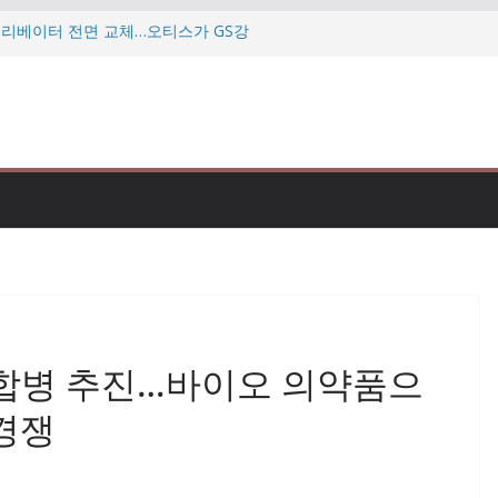
 엘리베이터 전면 교체…오티스가 GS강
…미·이란 협상 난항에 다시 흔들리는
투자자 만난다…우리금융 “자본력·주주환
데…”미슐랭 맛집도 점검” 식약처 칼
삼현, 북미 로봇 전시회서 휴머노이드
수합병 추진…바이오 의약품으
경쟁