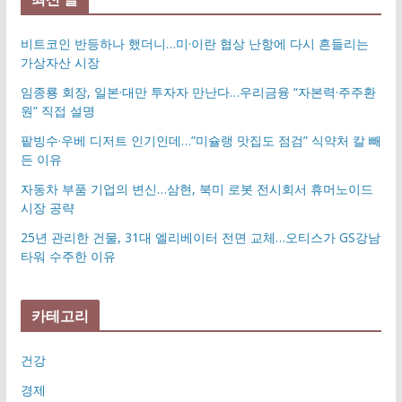
비트코인 반등하나 했더니…미·이란 협상 난항에 다시 흔들리는
가상자산 시장
임종룡 회장, 일본·대만 투자자 만난다…우리금융 “자본력·주주환
원” 직접 설명
팥빙수·우베 디저트 인기인데…”미슐랭 맛집도 점검” 식약처 칼 빼
든 이유
자동차 부품 기업의 변신…삼현, 북미 로봇 전시회서 휴머노이드
시장 공략
25년 관리한 건물, 31대 엘리베이터 전면 교체…오티스가 GS강남
타워 수주한 이유
카테고리
건강
경제