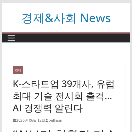
콘
경제&사회 News
텐
츠
로
건
너
뛰
기
경제
K-스타트업 39개사, 유럽
최대 기술 전시회 출격…
AI 경쟁력 알린다
2026년 06월 12일
pullman