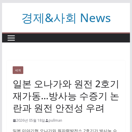
콘
경제&사회 News
텐
츠
로
건
너
뛰
기
세계
일본 오나가와 원전 2호기
재가동…방사능 수증기 논
란과 원전 안전성 우려
2026년 05월 18일
pullman
일본 미야기현 오나가와 원자력발전소 2호기가 방사능 수