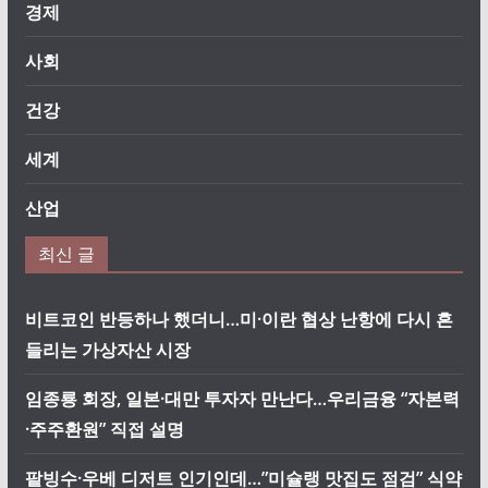
경제
사회
건강
세계
산업
최신 글
비트코인 반등하나 했더니…미·이란 협상 난항에 다시 흔
들리는 가상자산 시장
임종룡 회장, 일본·대만 투자자 만난다…우리금융 “자본력
·주주환원” 직접 설명
팥빙수·우베 디저트 인기인데…”미슐랭 맛집도 점검” 식약