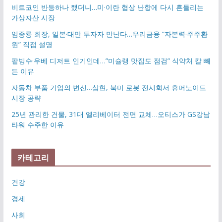
비트코인 반등하나 했더니…미·이란 협상 난항에 다시 흔들리는
가상자산 시장
임종룡 회장, 일본·대만 투자자 만난다…우리금융 “자본력·주주환
원” 직접 설명
팥빙수·우베 디저트 인기인데…”미슐랭 맛집도 점검” 식약처 칼 빼
든 이유
자동차 부품 기업의 변신…삼현, 북미 로봇 전시회서 휴머노이드
시장 공략
25년 관리한 건물, 31대 엘리베이터 전면 교체…오티스가 GS강남
타워 수주한 이유
카테고리
건강
경제
사회