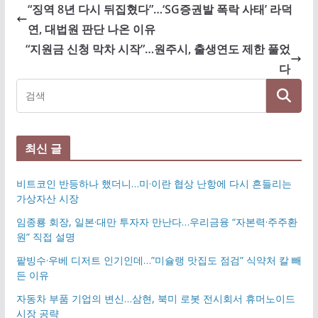
“징역 8년 다시 뒤집혔다”…‘SG증권발 폭락 사태’ 라덕
연, 대법원 판단 나온 이유
“지원금 신청 막차 시작”…원주시, 출생연도 제한 풀었
다
최신 글
비트코인 반등하나 했더니…미·이란 협상 난항에 다시 흔들리는
가상자산 시장
임종룡 회장, 일본·대만 투자자 만난다…우리금융 “자본력·주주환
원” 직접 설명
팥빙수·우베 디저트 인기인데…”미슐랭 맛집도 점검” 식약처 칼 빼
든 이유
자동차 부품 기업의 변신…삼현, 북미 로봇 전시회서 휴머노이드
시장 공략