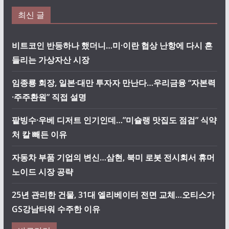
최신 글
비트코인 반등하나 했더니…미·이란 협상 난항에 다시 흔
들리는 가상자산 시장
임종룡 회장, 일본·대만 투자자 만난다…우리금융 “자본력
·주주환원” 직접 설명
팥빙수·우베 디저트 인기인데…”미슐랭 맛집도 점검” 식약
처 칼 빼든 이유
자동차 부품 기업의 변신…삼현, 북미 로봇 전시회서 휴머
노이드 시장 공략
25년 관리한 건물, 31대 엘리베이터 전면 교체…오티스가
GS강남타워 수주한 이유