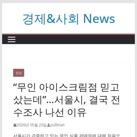
콘
경제&사회 News
텐
츠
로
건
너
뛰
기
건강
“무인 아이스크림점 믿고
샀는데”…서울시, 결국 전
수조사 나선 이유
2026년 05월 20일
pullman
서울시가 급증하고 있는 무인 식품 판매점에 대해 처음으