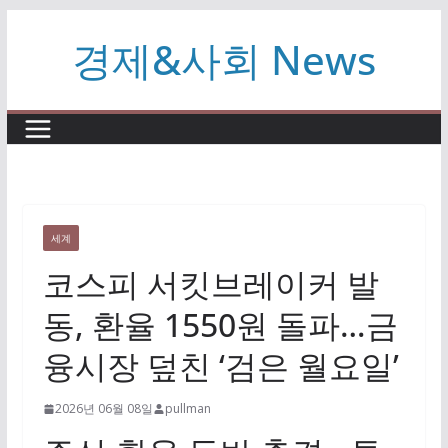
콘
경제&사회 News
텐
츠
로
건
너
뛰
기
세계
코스피 서킷브레이커 발
동, 환율 1550원 돌파…금
융시장 덮친 ‘검은 월요일’
2026년 06월 08일
pullman