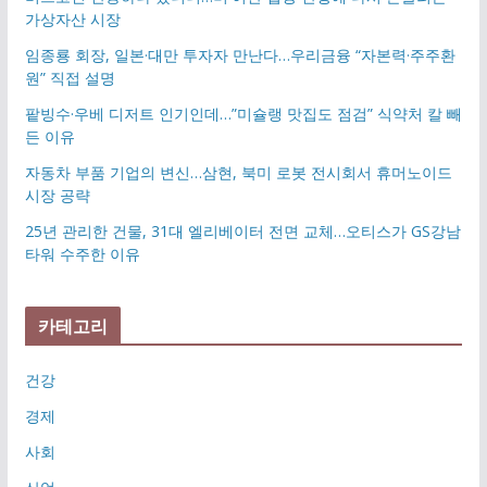
가상자산 시장
임종룡 회장, 일본·대만 투자자 만난다…우리금융 “자본력·주주환
원” 직접 설명
팥빙수·우베 디저트 인기인데…”미슐랭 맛집도 점검” 식약처 칼 빼
든 이유
자동차 부품 기업의 변신…삼현, 북미 로봇 전시회서 휴머노이드
시장 공략
25년 관리한 건물, 31대 엘리베이터 전면 교체…오티스가 GS강남
타워 수주한 이유
카테고리
건강
경제
사회