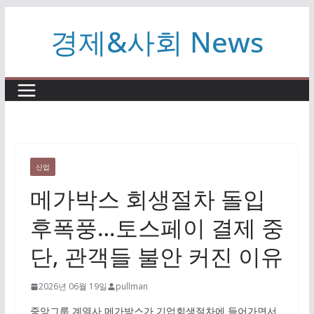
콘
경제&사회 News
텐
츠
로
건
너
뛰
기
산업
메가박스 회생절차 돌입
후폭풍…토스페이 결제 중
단, 관객들 불안 커진 이유
2026년 06월 19일
pullman
중앙그룹 계열사 메가박스가 기업회생절차에 들어가면서