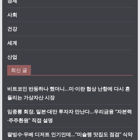
경제
사회
건강
세계
산업
최신 글
비트코인 반등하나 했더니…미·이란 협상 난항에 다시 흔
들리는 가상자산 시장
임종룡 회장, 일본·대만 투자자 만난다…우리금융 “자본력
·주주환원” 직접 설명
팥빙수·우베 디저트 인기인데…”미슐랭 맛집도 점검” 식약