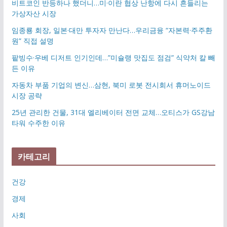
비트코인 반등하나 했더니…미·이란 협상 난항에 다시 흔들리는
가상자산 시장
임종룡 회장, 일본·대만 투자자 만난다…우리금융 “자본력·주주환
원” 직접 설명
팥빙수·우베 디저트 인기인데…”미슐랭 맛집도 점검” 식약처 칼 빼
든 이유
자동차 부품 기업의 변신…삼현, 북미 로봇 전시회서 휴머노이드
시장 공략
25년 관리한 건물, 31대 엘리베이터 전면 교체…오티스가 GS강남
타워 수주한 이유
카테고리
건강
경제
사회