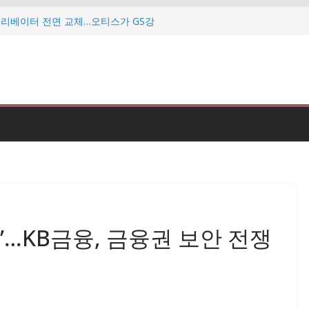
 엘리베이터 전면 교체…오티스가 GS강
…미·이란 협상 난항에 다시 흔들리는
투자자 만난다…우리금융 “자본력·주주환
데…”미슐랭 맛집도 점검” 식약처 칼
삼현, 북미 로봇 전시회서 휴머노이드
다”…KB금융, 금융권 보안 전쟁