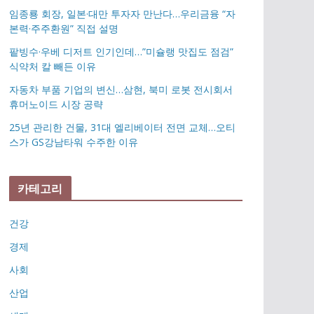
임종룡 회장, 일본·대만 투자자 만난다…우리금융 “자
본력·주주환원” 직접 설명
팥빙수·우베 디저트 인기인데…”미슐랭 맛집도 점검”
식약처 칼 빼든 이유
자동차 부품 기업의 변신…삼현, 북미 로봇 전시회서
휴머노이드 시장 공략
25년 관리한 건물, 31대 엘리베이터 전면 교체…오티
스가 GS강남타워 수주한 이유
카테고리
건강
경제
사회
산업