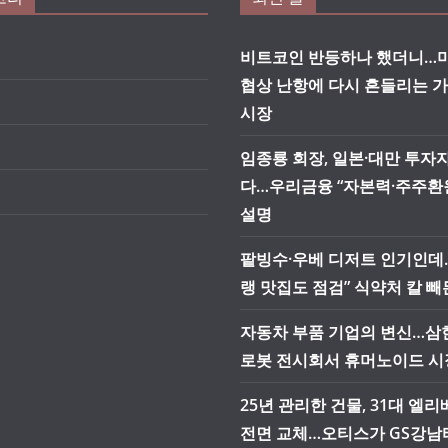
비트코인 반등하나 했더니…미
협상 난항에 다시 흔들리는 
시장
임종룡 회장, 일본·대만 투자
다…우리금융 “자본력·주주환
설명
팥빙수·우베 디저트 인기인데
랭 맛집도 점검” 식약처 칼 빼
자동차 부품 기업의 변신…삼현
로봇 전시회서 휴머노이드 시
25년 관리한 건물, 31대 엘
전면 교체…오티스가 GS강남