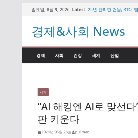
콘
Latest:
25년 관리한 건물, 31대
일요일, 8월 9, 2026
텐
남타워 수주한 이유
비트코인 반등하나 했더니
츠
경제&사회 News
가상자산 시장
로
임종룡 회장, 일본·대만 
원” 직접 설명
건
팥빙수·우베 디저트 인기인
너
빼든 이유
경제
사회
건강
세계
산업
뛰
자동차 부품 기업의 변신…
시장 공략
기
세계
“AI 해킹엔 AI로 맞선
판 키운다
2026년 05월 26일
pullman