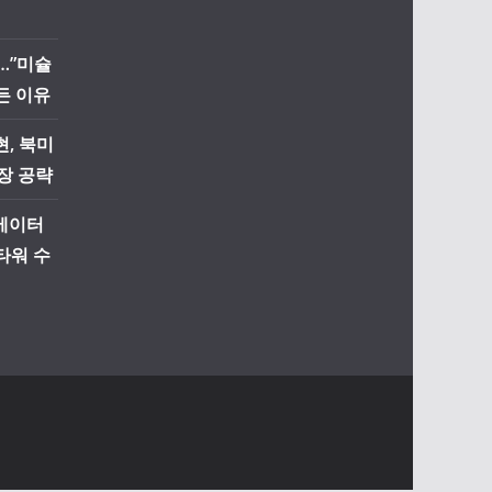
…”미슐
든 이유
, 북미
장 공략
리베이터
타워 수