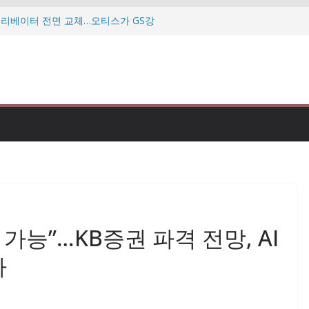
 엘리베이터 전면 교체…오티스가 GS강
…미·이란 협상 난항에 다시 흔들리는
투자자 만난다…우리금융 “자본력·주주환
데…”미슐랭 맛집도 점검” 식약처 칼
삼현, 북미 로봇 전시회서 휴머노이드
 가능”…KB증권 파격 전망, AI
나