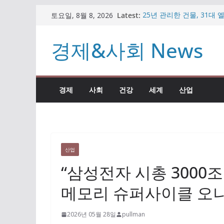
콘
Latest:
25년 관리한 건물, 31대
토요일, 8월 8, 2026
텐
남타워 수주한 이유
비트코인 반등하나 했더니
츠
경제&사회 News
가상자산 시장
로
임종룡 회장, 일본·대만 
원” 직접 설명
건
팥빙수·우베 디저트 인기인
너
빼든 이유
경제
사회
건강
세계
산업
뛰
자동차 부품 기업의 변신…
시장 공략
기
산업
“삼성전자 시총 3000조
메모리 슈퍼사이클 오
2026년 05월 28일
pullman