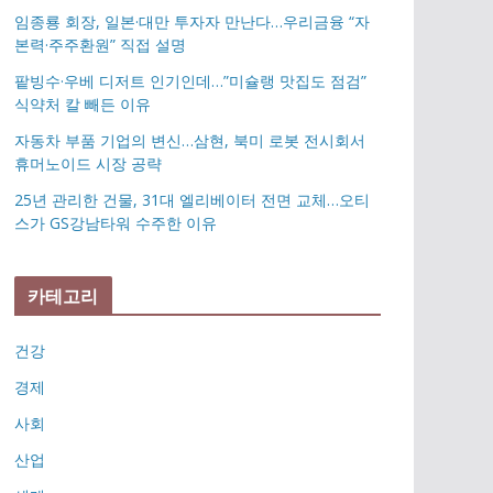
임종룡 회장, 일본·대만 투자자 만난다…우리금융 “자
본력·주주환원” 직접 설명
팥빙수·우베 디저트 인기인데…”미슐랭 맛집도 점검”
식약처 칼 빼든 이유
자동차 부품 기업의 변신…삼현, 북미 로봇 전시회서
휴머노이드 시장 공략
25년 관리한 건물, 31대 엘리베이터 전면 교체…오티
스가 GS강남타워 수주한 이유
카테고리
건강
경제
사회
산업