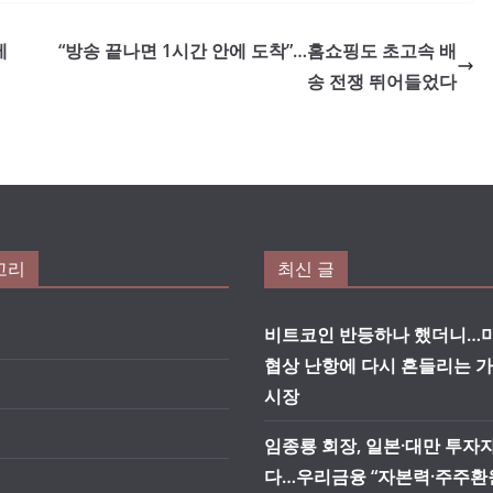
에
“방송 끝나면 1시간 안에 도착”…홈쇼핑도 초고속 배
송 전쟁 뛰어들었다
고리
최신 글
비트코인 반등하나 했더니…미
협상 난항에 다시 흔들리는 
시장
임종룡 회장, 일본·대만 투자
다…우리금융 “자본력·주주환