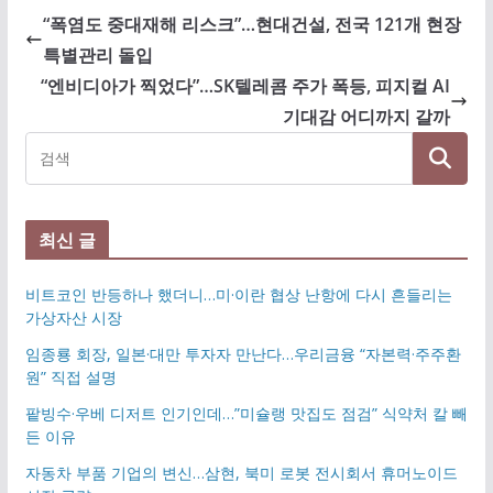
“폭염도 중대재해 리스크”…현대건설, 전국 121개 현장
특별관리 돌입
“엔비디아가 찍었다”…SK텔레콤 주가 폭등, 피지컬 AI
기대감 어디까지 갈까
최신 글
비트코인 반등하나 했더니…미·이란 협상 난항에 다시 흔들리는
가상자산 시장
임종룡 회장, 일본·대만 투자자 만난다…우리금융 “자본력·주주환
원” 직접 설명
팥빙수·우베 디저트 인기인데…”미슐랭 맛집도 점검” 식약처 칼 빼
든 이유
자동차 부품 기업의 변신…삼현, 북미 로봇 전시회서 휴머노이드