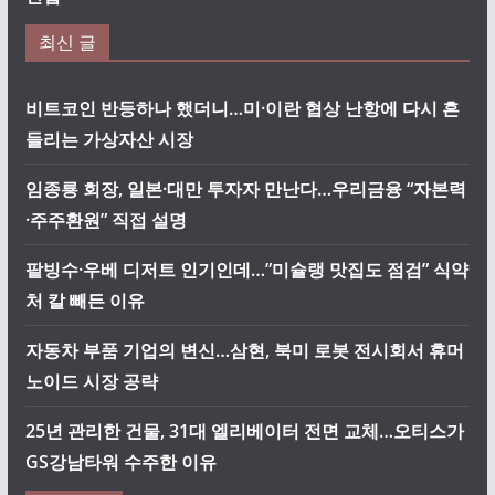
최신 글
비트코인 반등하나 했더니…미·이란 협상 난항에 다시 흔
들리는 가상자산 시장
임종룡 회장, 일본·대만 투자자 만난다…우리금융 “자본력
·주주환원” 직접 설명
팥빙수·우베 디저트 인기인데…”미슐랭 맛집도 점검” 식약
처 칼 빼든 이유
자동차 부품 기업의 변신…삼현, 북미 로봇 전시회서 휴머
노이드 시장 공략
25년 관리한 건물, 31대 엘리베이터 전면 교체…오티스가
GS강남타워 수주한 이유