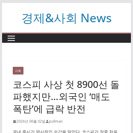
콘
경제&사회 News
텐
츠
로
건
너
뛰
기
사회
코스피 사상 첫 8900선 돌
파했지만…외국인 ‘매도
폭탄’에 급락 반전
2026년 06월 02일
pullman
국내 증시가 역사적인 순간을 맞았다. 코스피가 장중 처음