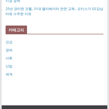
시장 공략
25년 관리한 건물, 31대 엘리베이터 전면 교체…오티스가 GS강남
타워 수주한 이유
카테고리
건강
경제
사회
산업
세계