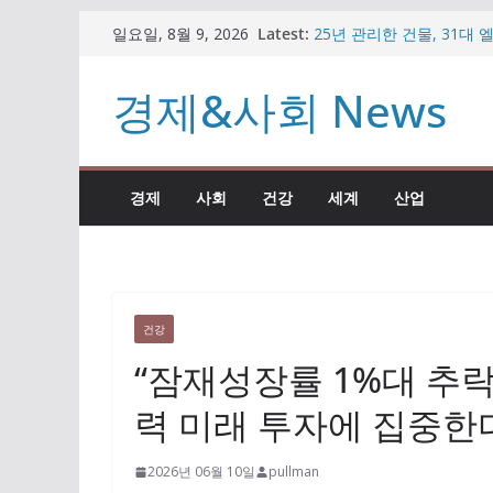
콘
Latest:
25년 관리한 건물, 31대
일요일, 8월 9, 2026
텐
남타워 수주한 이유
비트코인 반등하나 했더니
츠
경제&사회 News
가상자산 시장
로
임종룡 회장, 일본·대만 
원” 직접 설명
건
팥빙수·우베 디저트 인기인
너
빼든 이유
경제
사회
건강
세계
산업
뛰
자동차 부품 기업의 변신…
시장 공략
기
건강
“잠재성장률 1%대 추락
력 미래 투자에 집중한
2026년 06월 10일
pullman