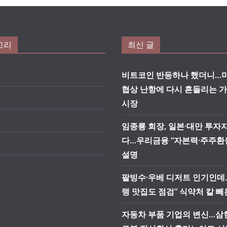
고리
최신 글
비트코인 반등하나 했더니…미
협상 난항에 다시 흔들리는 
시장
임종룡 회장, 일본·대만 투자
다…우리금융 “자본력·주주환
설명
팥빙수·우베 디저트 인기인데
랭 맛집도 점검” 식약처 칼 빼
자동차 부품 기업의 변신…삼현