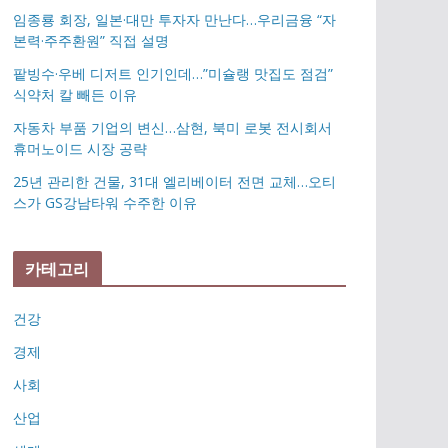
임종룡 회장, 일본·대만 투자자 만난다…우리금융 “자
본력·주주환원” 직접 설명
팥빙수·우베 디저트 인기인데…”미슐랭 맛집도 점검”
식약처 칼 빼든 이유
자동차 부품 기업의 변신…삼현, 북미 로봇 전시회서
휴머노이드 시장 공략
25년 관리한 건물, 31대 엘리베이터 전면 교체…오티
스가 GS강남타워 수주한 이유
카테고리
건강
경제
사회
산업