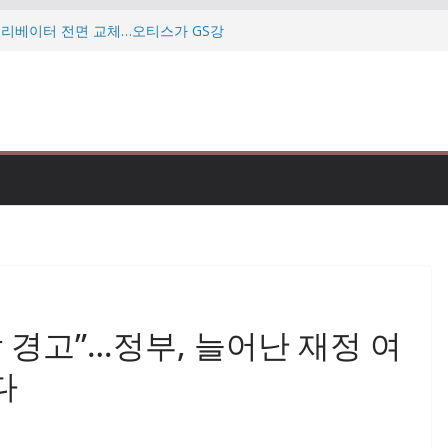
 엘리베이터 전면 교체…오티스가 GS강
…미·이란 협상 난항에 다시 흔들리는
투자자 만난다…우리금융 “자본력·주주환
데…”미슐랭 맛집도 점검” 식약처 칼
삼현, 북미 로봇 전시회서 휴머노이드
 경고”…정부, 늘어난 재정 여
다